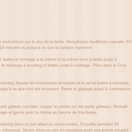
 instructions sur le dos de la boîte. Remplissez doublures cupcake 3/4
18 minutes ou jusqu'à ce que la surface reprenne.
l, battre le fromage à la crème et la crème sure à faible jusqu'à
t le mélange à pouding et battre jusqu'à mélangé. Pliez dans le Cool
rtening. Ajouter les framboises écrasées et le sel et battre à nouveau.
usqu'à ce que tout est incorporé. Battre le glaçage jusqu'à consistance
etit gâteau carottier, couper le centre sur les petits gâteaux. Remplir
age et garnir avec la crème au beurre de framboise.
hortening dans un bol allant au micro-ondes. Chauffer pendant 30
 crémeuse. Verser dans un sac en plastique avec une pointe coupée.