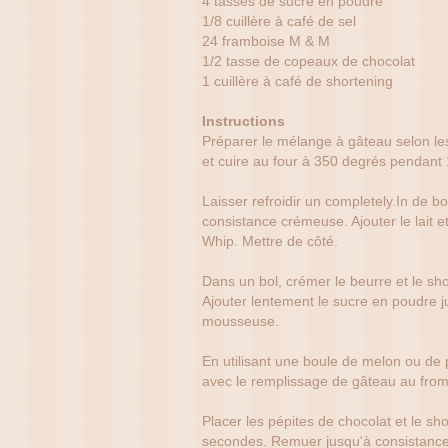
4 tasses de sucre en poudre
1/8 cuillère à café de sel
24 framboise M & M
1/2 tasse de copeaux de chocolat
1 cuillère à café de shortening
Instructions
Préparer le mélange à gâteau selon les
et cuire au four à 350 degrés pendant 
Laisser refroidir un completely.In de bo
consistance crémeuse. Ajouter le lait e
Whip. Mettre de côté.
Dans un bol, crémer le beurre et le sho
Ajouter lentement le sucre en poudre j
mousseuse.
En utilisant une boule de melon ou de p
avec le remplissage de gâteau au from
Placer les pépites de chocolat et le s
secondes. Remuer jusqu'à consistance