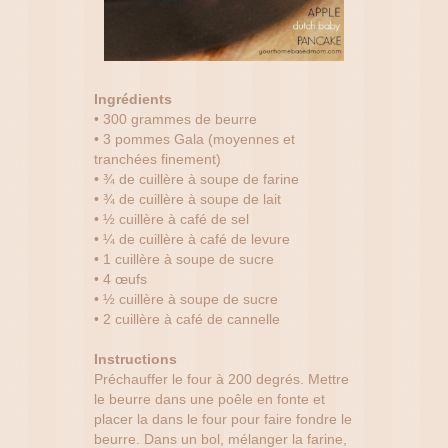
Ingrédients
• 300 grammes de beurre
• 3 pommes Gala (moyennes et
tranchées finement)
• ¾ de cuillère à soupe de farine
• ¾ de cuillère à soupe de lait
• ½ cuillère à café de sel
• ¼ de cuillère à café de levure
• 1 cuillère à soupe de sucre
• 4 œufs
• ½ cuillère à soupe de sucre
• 2 cuillère à café de cannelle
Instructions
Préchauffer le four à 200 degrés. Mettre
le beurre dans une poêle en fonte et
placer la dans le four pour faire fondre le
beurre. Dans un bol, mélanger la farine,