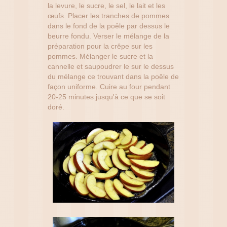
la levure, le sucre, le sel, le lait et les
œufs. Placer les tranches de pommes
dans le fond de la poêle par dessus le
beurre fondu. Verser le mélange de la
préparation pour la crêpe sur les
pommes. Mélanger le sucre et la
cannelle et saupoudrer le sur le dessus
du mélange ce trouvant dans la poêle de
façon uniforme. Cuire au four pendant
20-25 minutes jusqu'à ce que se soit
doré.