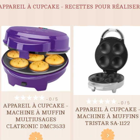
APPAREIL À CUPCAKE - RECETTES POUR RÉALISE
- 0 / 5
- 0 / 5
APPAREIL À CUPCAKE -
APPAREIL À CUPCAKE 
MACHINE À MUFFIN
MACHINE À MUFFINS
MULTIUSAGES
TRISTAR SA-1122
CLATRONIC DMC3533