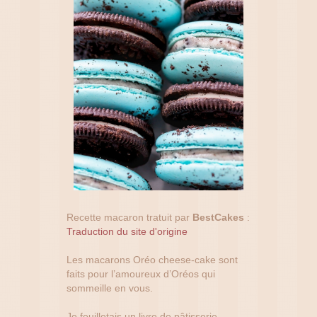
Recette macaron tratuit par
BestCakes
:
Traduction du site d'origine
Les macarons Oréo cheese-cake sont
faits pour l’amoureux d’Oréos qui
sommeille en vous.
Je feuilletais un livre de pâtisserie