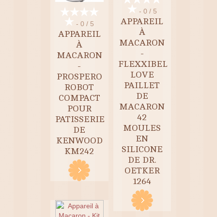
- 0 / 5
APPAREIL
- 0 / 5
À
APPAREIL
MACARON
À
-
MACARON
FLEXXIBEL
-
LOVE
PROSPERO
PAILLET
ROBOT
DE
COMPACT
MACARON
POUR
42
PATISSERIE
MOULES
DE
EN
KENWOOD
SILICONE
KM242
DE DR.
OETKER
1264